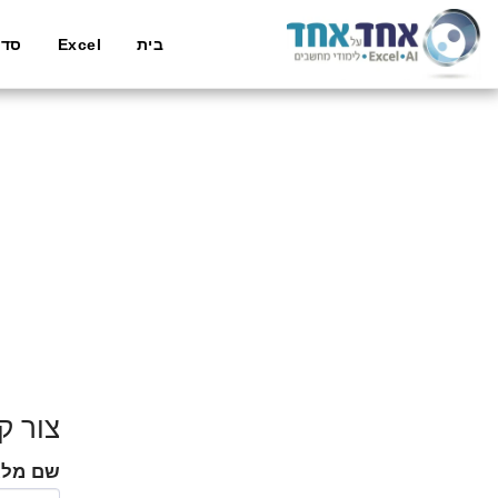
בית
Excel
סדנ
צור ק
שם מל